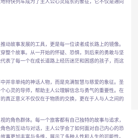
极地特快列车成为了主人公心灵成长的象征，它不仅是通向
是推动故事发展的工具，更是每一位读者成长路上的镜像。
贯穿整个故事。从一开始的怀疑、恐惧，到后来的勇敢与坚
他代表了每一个在成长道路上经历迷茫和困惑的孩子，而这
事中并非单纯的神话人物，而是充满智慧与慈爱的象征。圣
一个心灵的导师，帮助主人公理解信念与勇气的重要性。在
节的真正意义不仅仅在于物质的交换，更在于人与人之间的
忽视的角色群体。每一个旅客都有自己独特的故事与追求，
些角色的互动与对话，主人公学会了如何面对自己内心的恐
个故事更加丰富与多维，展示了多种人性和人生的可能性。