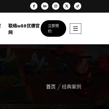
宗
联络w88优德官
立即预
约
网
首页
经典案例