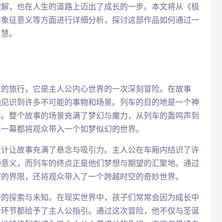
理解，也在人生的道路上迈出了成长的一步。本文将从《极
和象征意义等方面进行详细分析，探讨这部作品如何通过一
智慧。
上的旅行，它是主人公内心世界的一次深刻冒险。在故事
他见识到许多不可能的事物和场景。列车的目的地是一个神
彩。整个故事的场景充满了梦幻与魔力，从列车的轰鸣声到
每一幕都将观众带入一个如梦似幻的世界。
设计让故事充满了悬念与吸引力。主人公在车厢内结识了许
种意义，而列车的终点正是他们梦想与期望的汇聚地。通过
实的界限，还将观众带入了一个跨越时空的奇妙世界。
中的探索与未知。在现实世界中，孩子们常常会因为成长中
个环节都给予了主人公指引。通过这次冒险，他不仅与圣诞