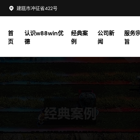
建瓯市冲征省422号
首
认识w88win优
经典案
公司新
服务
页
德
例
闻
旨