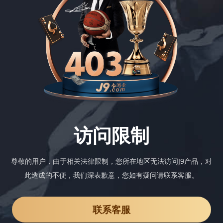
访问限制
尊敬的用户，由于相关法律限制，您所在地区无法访问J9产品，对
此造成的不便，我们深表歉意，您如有疑问请联系客服。
联系客服