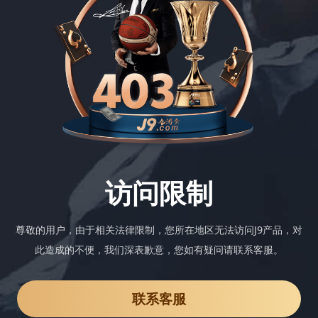
访问限制
尊敬的用户，由于相关法律限制，您所在地区无法访问J9产品，对
此造成的不便，我们深表歉意，您如有疑问请联系客服。
联系客服