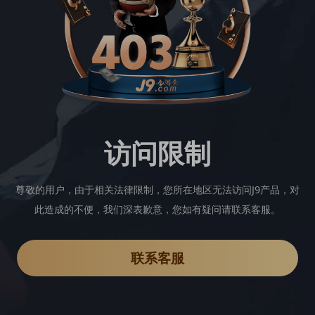
访问限制
尊敬的用户，由于相关法律限制，您所在地区无法访问J9产品，对
此造成的不便，我们深表歉意，您如有疑问请联系客服。
联系客服