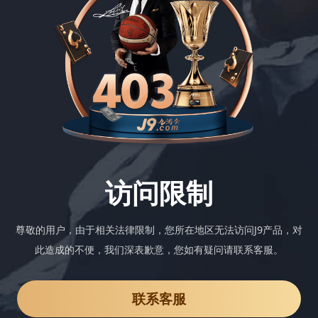
访问限制
尊敬的用户，由于相关法律限制，您所在地区无法访问J9产品，对
此造成的不便，我们深表歉意，您如有疑问请联系客服。
联系客服