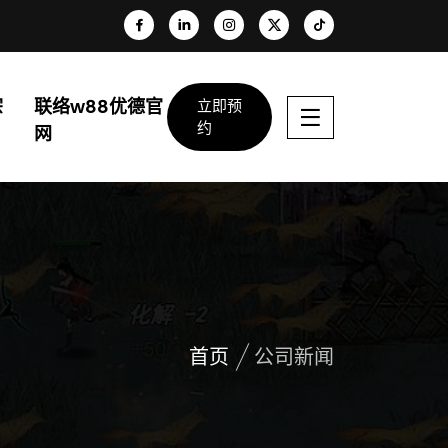
宗
联络w88优德官
立即预
约
网
首页
公司新闻