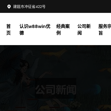
建瓯市冲征省422号
首
认识w88win优
经典案
公司新
服务
页
德
例
闻
旨